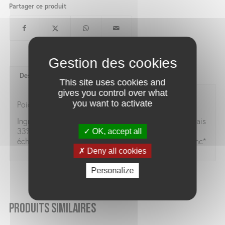
Partager ce produit
Description
This site uses cookies and
gives you control over what
you want to activate
Poids net : 90 g
Ingrédients : Courgette 57,3%*, fromage de chèvre frais
33%*, huile d’olive vierge extra*, sel fin de Guérande,
OK, accept all
échalote*, curry 0,8%*, vinaigre de cidre*, poivre blanc*
Deny all cookies
Personalize
Produits similaires