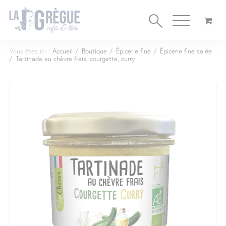
Cookies management panel
Vous êtes ici :
Accueil
/
Boutique
/
Épicerie fine
/
Épicerie fine salée
/
Tartinade au chèvre frais, courgette, curry