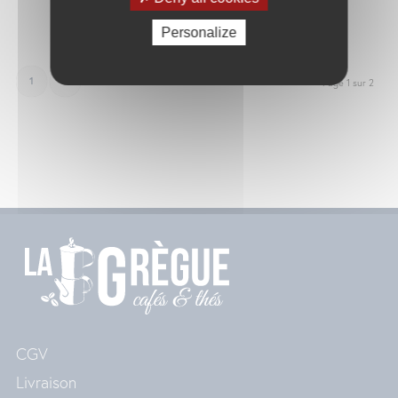
34.00
€
Personalize
1
2
Page 1 sur 2
CGV
Livraison