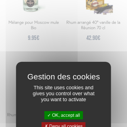
Mélange pour Moscow mule
Rhum arrangé 40° vanille de la
Bio
Réunion 70 cl
9.95
€
42.90
€
This site uses cookies and
gives you control over what
you want to activate
Rhum arrangé 23.7° fruit de la
OK, accept all
passion 70 cl
Deny all cookies