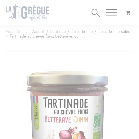
Cookies management panel
Vous êtes ici :
Accueil
/
Boutique
/
Épicerie fine
/
Épicerie fine salée
/
Tartinade au chèvre frais, betterave, cumin