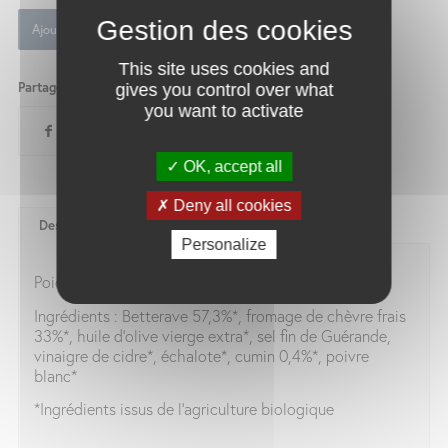
Ajouter au panier
This site uses cookies and
Partager ce produit
gives you control over what
you want to activate
OK, accept all
Deny all cookies
Description
Personalize
Poids net : 90 g
Ingrédients : Betterave 57,3%*, fromage de chèvre frais
33%*, huile d’olive vierge extra*, sel fin de Guérande,
vinaigre de cidre*, échalote*, cumin 0,4%*, poivre
blanc*
*Ingrédients issus de l’agriculture biologique