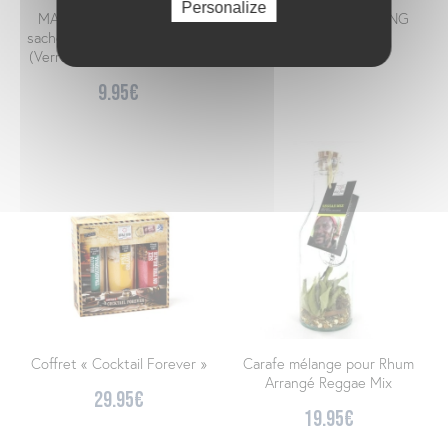
Personalize
MARGARITA (citron) avec
COFFRET MOJITO PONG
sachet de sel pour le givrage
29.95
€
(Verre à cocktail 110 g dose)
9.95
€
Coffret « Cocktail Forever »
Carafe mélange pour Rhum
Arrangé Reggae Mix
29.95
€
19.95
€