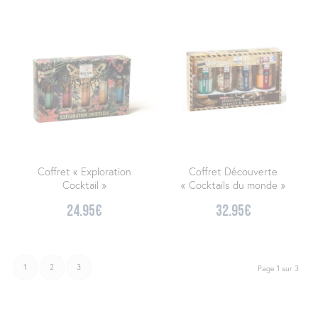
Coffret « Exploration
Coffret Découverte
Cocktail »
« Cocktails du monde »
24.95
€
32.95
€
1
2
3
Page 1 sur 3