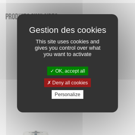
Produits similaires
This site uses cookies and
gives you control over what
you want to activate
OK, accept all
Deny all cookies
Personalize
3 poivres 75g
Sel Viking 80g
10.70
€
6.80
€