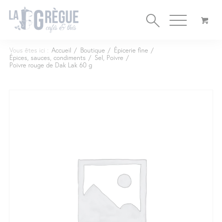
Cookies management panel
Vous êtes ici :
Accueil
/
Boutique
/
Épicerie fine
/
Épices, sauces, condiments
/
Sel, Poivre
/
Poivre rouge de Dak Lak 60 g