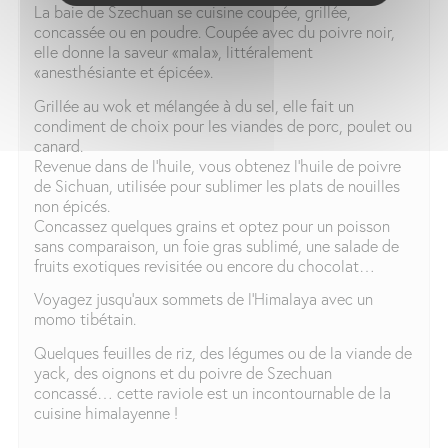
La baie de Szechuan se cuisine coupée, grillée,
concassée ou en poudre. Coupée avec du poivre noir,
elle donne la saveur «mala», littéralement
«anesthésiante et épicée».
Grillée au wok et mélangée à du sel, elle fait un
condiment de choix pour les viandes de porc, poulet ou
canard.
Revenue dans de l’huile, vous obtenez l’huile de poivre
de Sichuan, utilisée pour sublimer les plats de nouilles
non épicés.
Concassez quelques grains et optez pour un poisson
sans comparaison, un foie gras sublimé, une salade de
fruits exotiques revisitée ou encore du chocolat…
Voyagez jusqu’aux sommets de l’Himalaya avec un
momo tibétain.
Quelques feuilles de riz, des légumes ou de la viande de
yack, des oignons et du poivre de Szechuan
concassé… cette raviole est un incontournable de la
cuisine himalayenne !