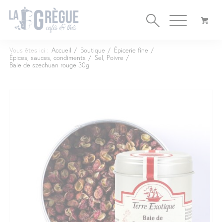
Cookies management panel
Vous êtes ici :
Accueil
/
Boutique
/
Épicerie fine
/
Épices, sauces, condiments
/
Sel, Poivre
/
Baie de szechuan rouge 30g