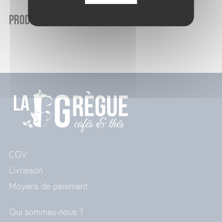
Produits similaires
CGV
Livraison
Moyens de paiement
Qui sommes-nous ?