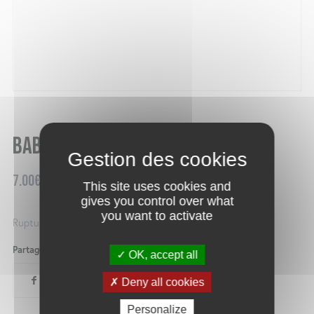
Baba au café et cognac
7.00
€
This site uses cookies and
gives you control over what
you want to activate
Rupture de stock
Partager ce produit
OK, accept all
Deny all cookies
Personalize