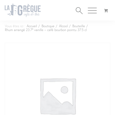
Cookies management panel
Vous êtes ici :
Accueil
/
Boutique
/
Alcool
/
Bouteille
/
Rhum arrangé 23.7° vanille – café bourbon pointu 37.5 cl