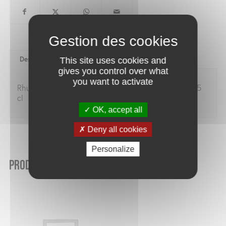
Description
This site uses cookies and
gives you control over what
you want to activate
Rhum arrangé 23.7° vanille – café bourbon pointu 37.5
cl
OK, accept all
Deny all cookies
Personalize
Produits similaires