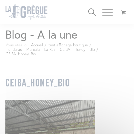
Cookies management panel
Blog - A la une
Vous êtes ici :
Accueil
/
test affichage boutique
/
Honduras – Marcala – La Paz – CEIBA – Honey – Bio
/
CEIBA_Honey_Bio
CEIBA_HONEY_BIO