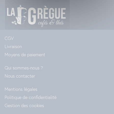
CGV
Livraison
Moyens de paiement
Qui sommes-nous ?
Nous contacter
Mentions légales
Politique de confidentialité
Gestion des cookies