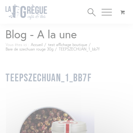
Cookies management panel
Blog - A la une
Vous êtes ici :
Accueil
/
test affichage boutique
/
Baie de szechuan rouge 30g
/
TEEPSZECHUAN_1_bb7f
TEEPSZECHUAN_1_BB7F