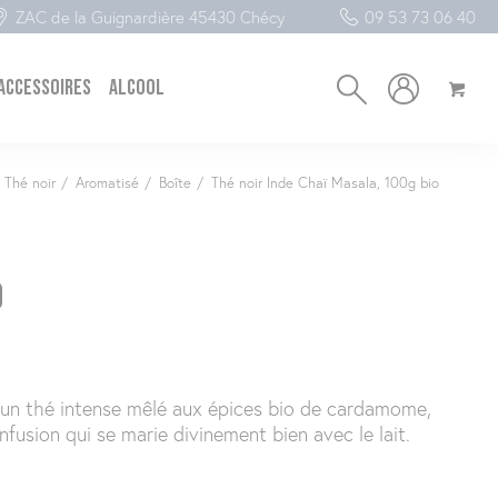
ZAC de la Guignardière 45430 Chécy
09 53 73 06 40
 accessoires
Alcool
Thé noir
/
Aromatisé
/
Boîte
/
Thé noir Inde Chaï Masala, 100g bio
o
st un thé intense mêlé aux épices bio de cardamome,
fusion qui se marie divinement bien avec le lait.