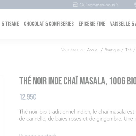
Qui sommes-nous ?
 & tisane
Chocolat & Confiseries
Épicerie fine
Vaisselle &
Vous êtes ici :
Accueil
/
Boutique
/
Thé
/
Thé noir Inde Chaï Masala, 100g bi
12.95
€
Thé noir bio traditionnel indien, le chaï masala e
de cannelle, de baies roses et de gingembre. Une in
Rupture de stock