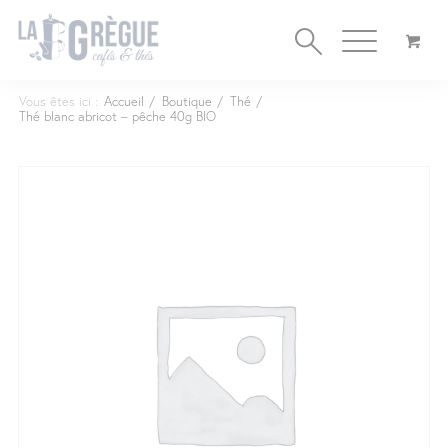
Cookies management panel
Vous êtes ici :
Accueil
/
Boutique
/
Thé
/
Thé blanc abricot – pêche 40g BIO