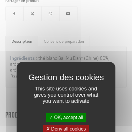
Partager ce produit
Description
Conseils de préparation
Ingrédients
: thé blanc Bai Mu Dan* (Chine) 80%,
arôme naturel*, arôme naturel de pêche avec autres
arômes naturels*.
*issu de l’agriculture biologique.
This site uses cookies and
gives you control over what
you want to activate
Produits similaires
OK, accept all
Deny all cookies