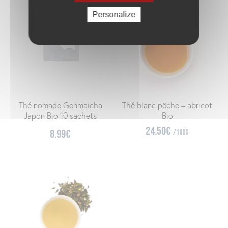
Personalize
Thé nomade Genmaicha
Thé blanc pêche – abricot
Japon Bio 10 sachets
Bio
24.50
€
8.99
€
/100g