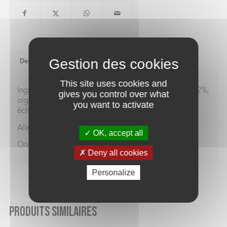
Description
Valeurs nutritionnelles
This site uses cookies and
Ingrédients: Porc (gorge et foie), jambon de Savoie 12%,
gives you control over what
oignon, Reblochon de Savoie 5%, (
lait
),
œufs
,
you want to activate
échalote, persil, amidon modifié, poivre.
Allergène: Lait, Œufs
OK, accept all
Origine du porc : France
Deny all cookies
Personalize
Produits similaires