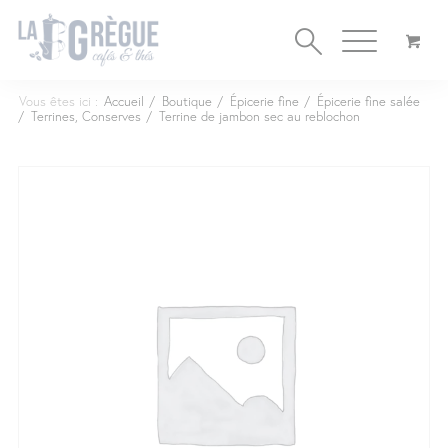
Cookies management panel
Vous êtes ici :
Accueil
/
Boutique
/
Épicerie fine
/
Épicerie fine salée
/
Terrines, Conserves
/
Terrine de jambon sec au reblochon