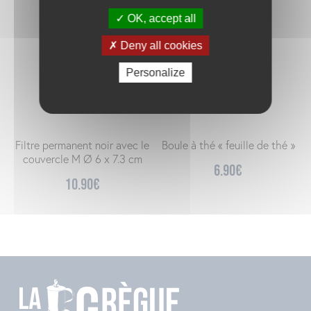
OK, accept all
Deny all cookies
Personalize
Filtre permanent noir avec le
Boule à thé « feuille de thé »
couvercle M Ø 6 x 7.3 cm
6.90
€
10.90
€