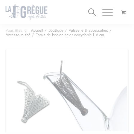
Cookies management panel
Vous êtes ici :
Accueil
/
Boutique
/
Vaisselle & accessoires
/
Accessoire thé
/
Tamis de bec en acier inoxydable l. 6 cm