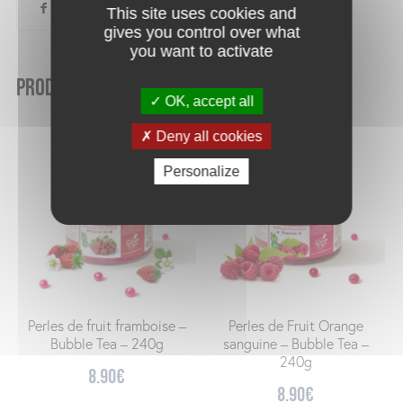
This site uses cookies and
gives you control over what
you want to activate
Produits similaires
OK, accept all
Deny all cookies
Personalize
Perles de fruit framboise –
Perles de Fruit Orange
Bubble Tea – 240g
sanguine – Bubble Tea –
240g
8.90
€
8.90
€