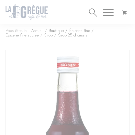
Cookies management panel
Vous êtes ici :
Accueil
/
Boutique
/
Épicerie fine
/
Épicerie fine sucrée
/
Sirop
/
Sirop 25 cl cassis