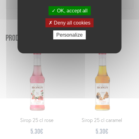
OK, accept all
Deny all cookies
Personalize
Produits similaires
Sirop 25 cl rose
Sirop 25 cl caramel
5.30
€
5.30
€