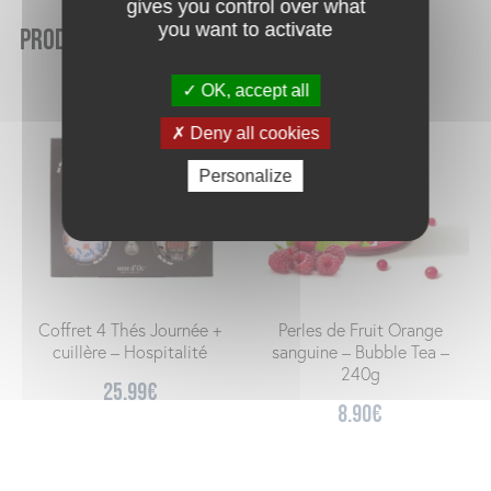
gives you control over what
you want to activate
Produits similaires
OK, accept all
Deny all cookies
Personalize
Coffret 4 Thés Journée +
Perles de Fruit Orange
cuillère – Hospitalité
sanguine – Bubble Tea –
240g
25.99
€
8.90
€