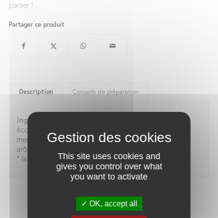
panier !
Partager ce produit
Description
Conseils de préparation
Ingrédients:
Thé vert China Sencha*, citronnelle*,
écorces de citron*, Huile essentielle de citron vert*,
menthe*, fleurs de souci*, arôme naturel de citron,
arôme naturel de menthe poivrée, extrait de vanille*.
This site uses cookies and
* Issu de l‘agriculture biologique
gives you control over what
you want to activate
OK, accept all