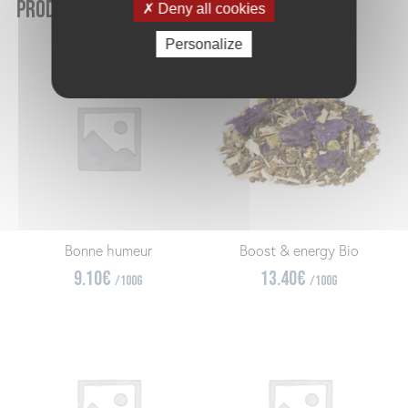
Produits similaires
Deny all cookies
Personalize
Bonne humeur
Boost & energy Bio
9.10
€
13.40
€
/100g
/100g