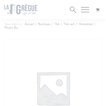
Cookies management panel
Vous êtes ici :
Accueil
/
Boutique
/
Thé
/
Thé vert
/
Aromatisé
/
Mojito Bio