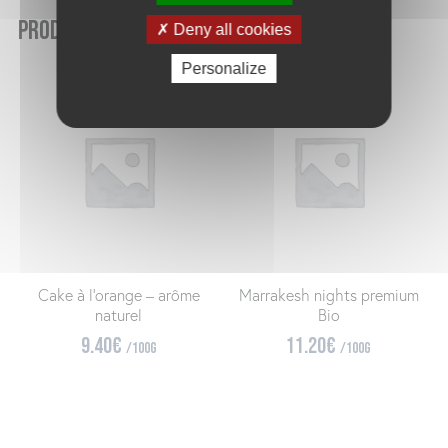
Produits similaires
Deny all cookies
Personalize
Cake à l’orange – arôme
Marrakesh nights premium
naturel
Bio
9.40
€
11.20
€
/100g
/100g