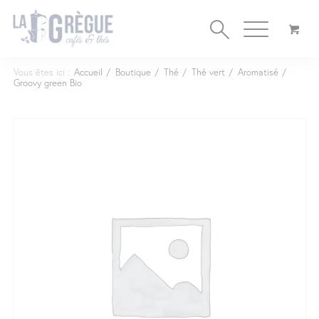
Cookies management panel
Vous êtes ici :
Accueil
/
Boutique
/
Thé
/
Thé vert
/
Aromatisé
/
Groovy green Bio