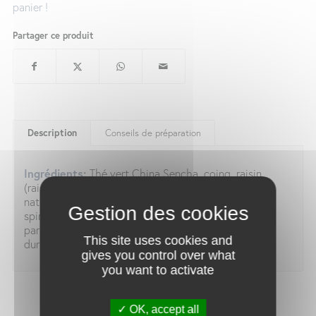
panier !
Partager ce produit
Description
Conseils de préparation
Ingrédients:
Thé vert China Sencha, coing, raisin
(raisin, huile végétale), feuilles de moringa, arôme
naturel, reine des prés, épinards, verveine entière,
spiruline, thé vert Matcha. Mélange premium élaboré
par Alveus avec des ingrédients issus de l’agriculture
This site uses cookies and
durable et des arômes naturels
gives you control over what
you want to activate
OK, accept all