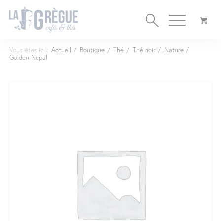
Cookies management panel
Vous êtes ici :
Accueil
/
Boutique
/
Thé
/
Thé noir
/
Nature
/
Golden Nepal