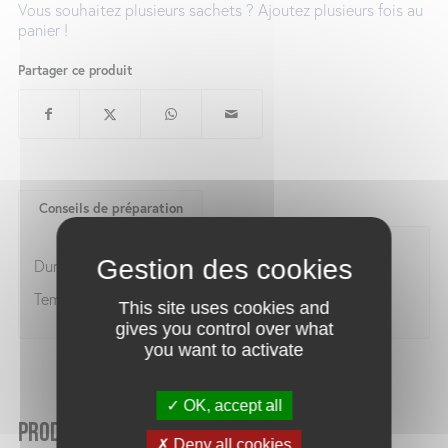
Vous souhaitez plusieurs sachets ? Ajoutez plusieurs fois au
panier !
Partager ce produit
Conseils de préparation
Durée d’infusion :
2-4 min
Température de l’eau :
95°C
This site uses cookies and
gives you control over what
you want to activate
OK, accept all
Produits similaires
Deny all cookies