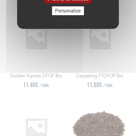
Personalize
Golden Yunnan GFOP Bio
Darjeeling FTGFOP Bio
11.40
€
11.90
€
/100g
/100g