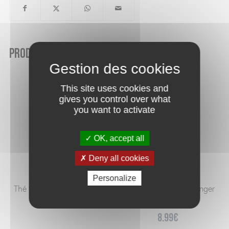
Produits similaires
This site uses cookies and
gives you control over what
you want to activate
OK, accept all
Deny all cookies
Personalize
Thé vert de Corée Yuzu Bio
Thé nomade fleur d’oranger
Bio 10 sachets
13.00
€
/100g
8.99
€