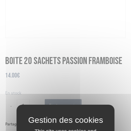
Boite 20 sachets passion framboise
14.00
€
En stock
-
+
Ajouter au panier
Partager ce produit