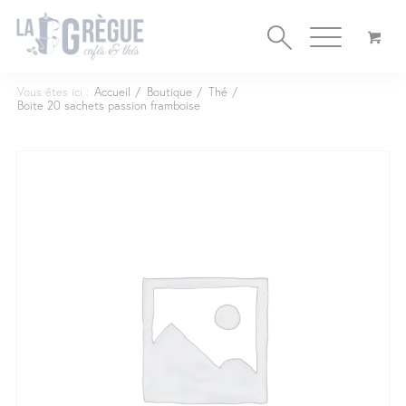
Cookies management panel
Vous êtes ici :
Accueil
/
Boutique
/
Thé
/
Boite 20 sachets passion framboise