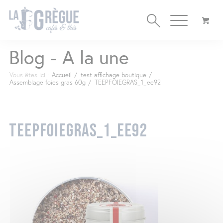
Cookies management panel
Blog - A la une
Vous êtes ici :
Accueil
/
test affichage boutique
/
Assemblage foies gras 60g
/
TEEPFOIEGRAS_1_ee92
TEEPFOIEGRAS_1_EE92